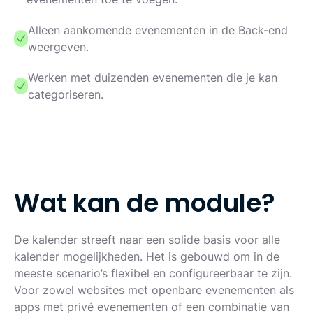
Alleen aankomende evenementen in de Back-end
weergeven.
Werken met duizenden evenementen die je kan
categoriseren.
W
a
t
k
a
n
d
e
m
o
d
u
l
e
?
De kalender streeft naar een solide basis voor alle
kalender mogelijkheden. Het is gebouwd om in de
meeste scenario’s flexibel en configureerbaar te zijn.
Voor zowel websites met openbare evenementen als
apps met privé evenementen of een combinatie van