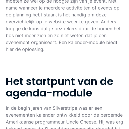
moeten ze wel op de hoogte zijn van je event. Met
name wanneer je meerdere activiteiten of events op
de planning hebt staan, is het handig om deze
overzichtelijk op je website weer te geven. Anders
loop je de kans dat je bezoekers door de bomen het
bos niet meer zien en ze niet weten dat je een
evenement organiseert. Een kalender-module biedt
hier de oplossing.
H
e
t
s
t
a
r
t
p
u
n
t
v
a
n
d
e
a
g
e
n
d
a
-
m
o
d
u
l
e
In de begin jaren van Silverstripe was er een
evenementen kalender ontwikkeld door de beroemde
Amerikaanse programmeur Uncle Cheese. Hij was erg
bekend onder de Silverstripe community doordat hij