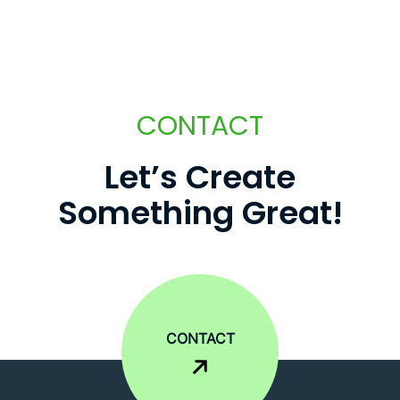
CONTACT
L
e
t
’
s
C
r
e
a
t
e
S
o
m
e
t
h
i
n
g
G
r
e
a
t
!
CONTACT