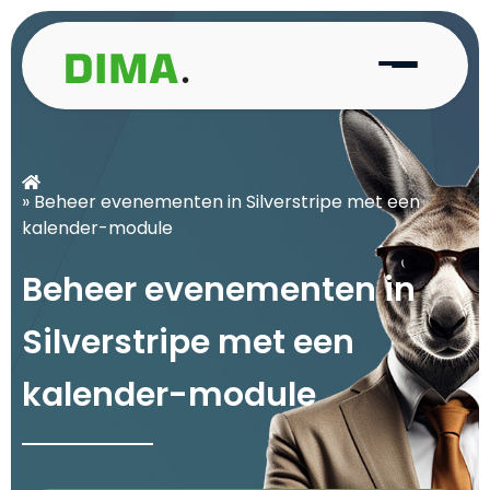
» Beheer evenementen in Silverstripe met een
kalender-module
B
e
h
e
e
r
e
v
e
n
e
m
e
n
t
e
n
i
n
S
i
l
v
e
r
s
t
r
i
p
e
m
e
t
e
e
n
k
a
l
e
n
d
e
r
-
m
o
d
u
l
e