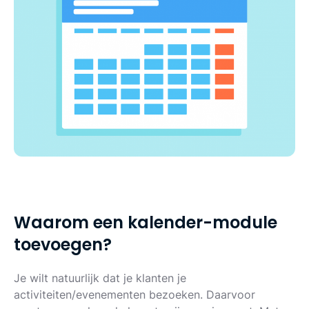
W
a
a
r
o
m
e
e
n
k
a
l
e
n
d
e
r
-
m
o
d
u
l
e
t
o
e
v
o
e
g
e
n
?
Je wilt natuurlijk dat je klanten je
activiteiten/evenementen bezoeken. Daarvoor