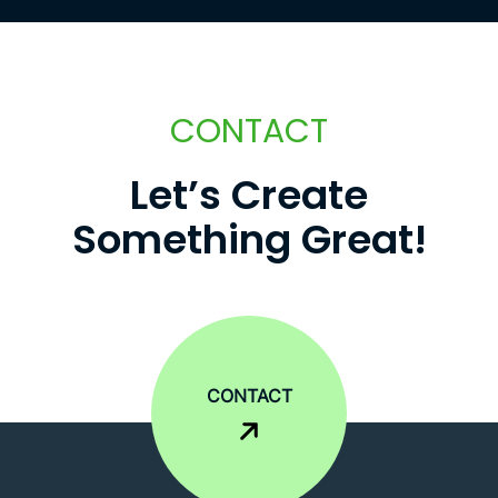
CONTACT
L
e
t
’
s
C
r
e
a
t
e
S
o
m
e
t
h
i
n
g
G
r
e
a
t
!
CONTACT