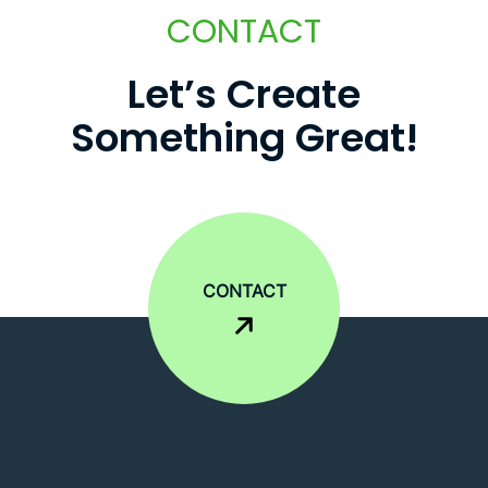
CONTACT
L
e
t
’
s
C
r
e
a
t
e
S
o
m
e
t
h
i
n
g
G
r
e
a
t
!
CONTACT