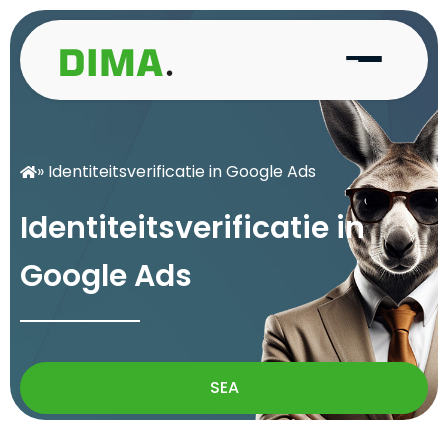
» Identiteitsverificatie in Google Ads
I
d
e
n
t
i
t
e
i
t
s
v
e
r
i
f
i
c
a
t
i
e
i
n
G
o
o
g
l
e
A
d
s
SEA