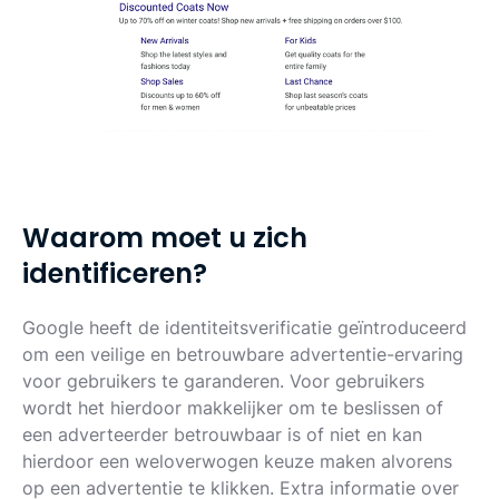
W
a
a
r
o
m
m
o
e
t
u
z
i
c
h
i
d
e
n
t
i
f
i
c
e
r
e
n
?
Google heeft de identiteitsverificatie geïntroduceerd
om een veilige en betrouwbare advertentie-ervaring
voor gebruikers te garanderen. Voor gebruikers
wordt het hierdoor makkelijker om te beslissen of
een adverteerder betrouwbaar is of niet en kan
hierdoor een weloverwogen keuze maken alvorens
op een advertentie te klikken. Extra informatie over