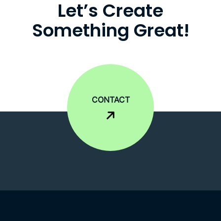
L
e
t
’
s
C
r
e
a
t
e
S
o
m
e
t
h
i
n
g
G
r
e
a
t
!
CONTACT