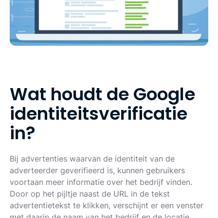
W
a
t
h
o
u
d
t
d
e
G
o
o
g
l
e
i
d
e
n
t
i
t
e
i
t
s
v
e
r
i
f
i
c
a
t
i
e
i
n
?
Bij advertenties waarvan de identiteit van de
adverteerder geverifieerd is, kunnen gebruikers
voortaan meer informatie over het bedrijf vinden.
Door op het pijltje naast de URL in de tekst
advertentietekst te klikken, verschijnt er een venster
met daarin de naam van het bedrijf en de locatie