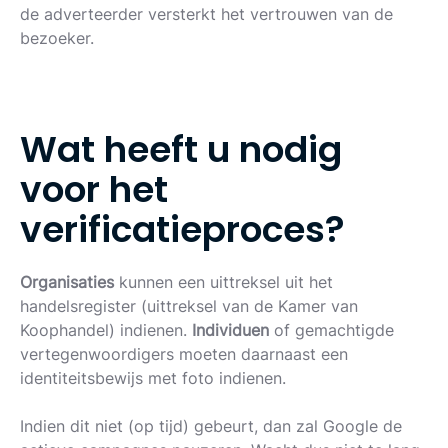
de adverteerder versterkt het vertrouwen van de
bezoeker.
W
a
t
h
e
e
f
t
u
n
o
d
i
g
v
o
o
r
h
e
t
v
e
r
i
f
i
c
a
t
i
e
p
r
o
c
e
s
?
Organisaties
kunnen een uittreksel uit het
handelsregister (uittreksel van de Kamer van
Koophandel) indienen.
Individuen
of gemachtigde
vertegenwoordigers moeten daarnaast een
identiteitsbewijs met foto indienen.
Indien dit niet (op tijd) gebeurt, dan zal Google de