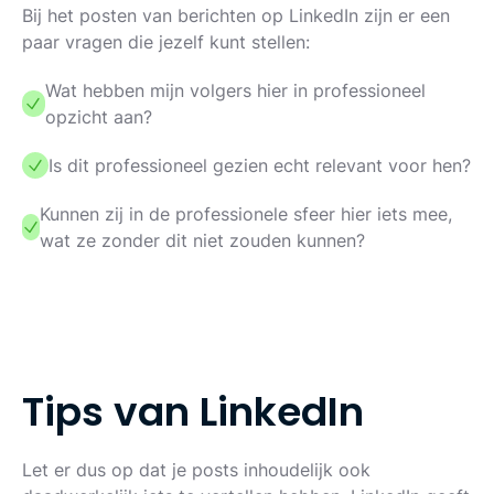
Bij het posten van berichten op LinkedIn zijn er een
paar vragen die jezelf kunt stellen:
Wat hebben mijn volgers hier in professioneel
opzicht aan?
Is dit professioneel gezien echt relevant voor hen?
Kunnen zij in de professionele sfeer hier iets mee,
wat ze zonder dit niet zouden kunnen?
T
i
p
s
v
a
n
L
i
n
k
e
d
I
n
Let er dus op dat je posts inhoudelijk ook