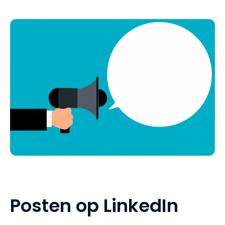
P
o
s
t
e
n
o
p
L
i
n
k
e
d
I
n