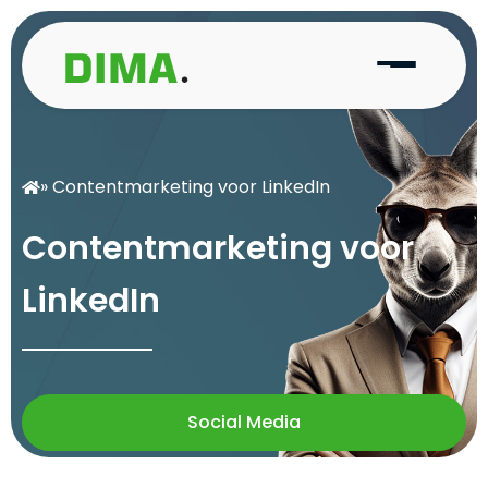
» Contentmarketing voor LinkedIn
C
o
n
t
e
n
t
m
a
r
k
e
t
i
n
g
v
o
o
r
L
i
n
k
e
d
I
n
Social Media