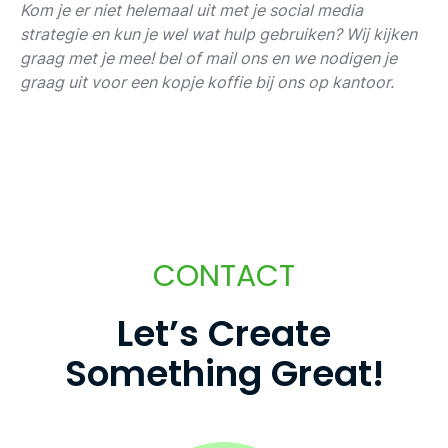
Kom je er niet helemaal uit met je social media
strategie en kun je wel wat hulp gebruiken? Wij kijken
graag met je mee!
bel of
mail
ons en we nodigen je
graag uit voor een kopje koffie bij ons op kantoor.
CONTACT
L
e
t
’
s
C
r
e
a
t
e
S
o
m
e
t
h
i
n
g
G
r
e
a
t
!