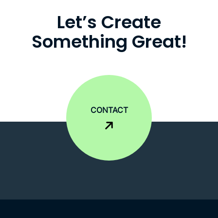
L
e
t
’
s
C
r
e
a
t
e
S
o
m
e
t
h
i
n
g
G
r
e
a
t
!
CONTACT