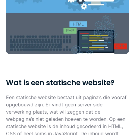
W
a
t
i
s
e
e
n
s
t
a
t
i
s
c
h
e
w
e
b
s
i
t
e
?
Een statische website bestaat uit pagina’s die vooraf
opgebouwd zijn. Er vindt geen server side
verwerking plaats, wat wil zeggen dat de
webpagina’s niet geladen hoeven te worden. Op een
statische website is de inhoud gecodeerd in HTML,
CSS of heel soms in JavaScript. De inhoud wordt