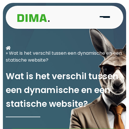
» Wat is het verschil tussen een dynamische en een
statische website?
W
a
t
i
s
h
e
t
v
e
r
s
c
h
i
l
t
u
s
s
e
n
e
e
n
d
y
n
a
m
i
s
c
h
e
e
n
e
e
n
s
t
a
t
i
s
c
h
e
w
e
b
s
i
t
e
?