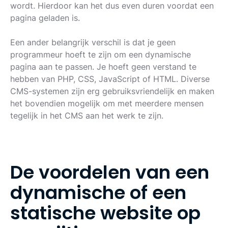
wordt. Hierdoor kan het dus even duren voordat een
pagina geladen is.
Een ander belangrijk verschil is dat je geen
programmeur hoeft te zijn om een dynamische
pagina aan te passen. Je hoeft geen verstand te
hebben van PHP, CSS, JavaScript of HTML. Diverse
CMS-systemen zijn erg gebruiksvriendelijk en maken
het bovendien mogelijk om met meerdere mensen
tegelijk in het CMS aan het werk te zijn.
D
e
v
o
o
r
d
e
l
e
n
v
a
n
e
e
n
d
y
n
a
m
i
s
c
h
e
o
f
e
e
n
s
t
a
t
i
s
c
h
e
w
e
b
s
i
t
e
o
p