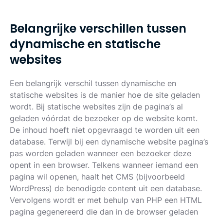
B
e
l
a
n
g
r
i
j
k
e
v
e
r
s
c
h
i
l
l
e
n
t
u
s
s
e
n
d
y
n
a
m
i
s
c
h
e
e
n
s
t
a
t
i
s
c
h
e
w
e
b
s
i
t
e
s
Een belangrijk verschil tussen dynamische en
statische websites is de manier hoe de site geladen
wordt. Bij statische websites zijn de pagina’s al
geladen vóórdat de bezoeker op de website komt.
De inhoud hoeft niet opgevraagd te worden uit een
database. Terwijl bij een dynamische website pagina’s
pas worden geladen wanneer een bezoeker deze
opent in een browser. Telkens wanneer iemand een
pagina wil openen, haalt het CMS (bijvoorbeeld
WordPress) de benodigde content uit een database.
Vervolgens wordt er met behulp van PHP een HTML
pagina gegenereerd die dan in de browser geladen