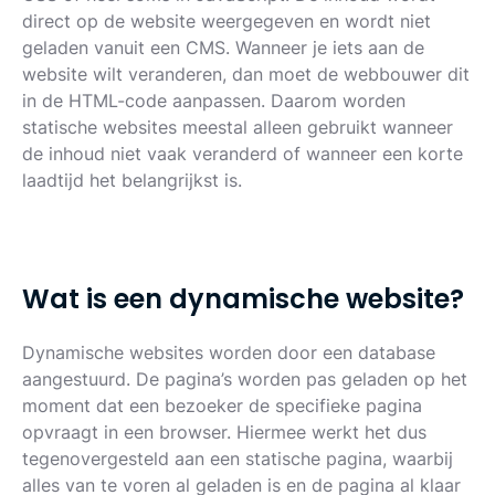
direct op de website weergegeven en wordt niet
geladen vanuit een CMS. Wanneer je iets aan de
website wilt veranderen, dan moet de webbouwer dit
in de HTML-code aanpassen. Daarom worden
statische websites meestal alleen gebruikt wanneer
de inhoud niet vaak veranderd of wanneer een korte
laadtijd het belangrijkst is.
W
a
t
i
s
e
e
n
d
y
n
a
m
i
s
c
h
e
w
e
b
s
i
t
e
?
Dynamische websites worden door een database
aangestuurd. De pagina’s worden pas geladen op het
moment dat een bezoeker de specifieke pagina
opvraagt in een browser. Hiermee werkt het dus
tegenovergesteld aan een statische pagina, waarbij
alles van te voren al geladen is en de pagina al klaar