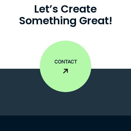
L
e
t
’
s
C
r
e
a
t
e
S
o
m
e
t
h
i
n
g
G
r
e
a
t
!
CONTACT