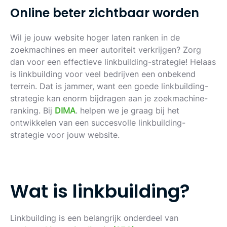
O
n
l
i
n
e
b
e
t
e
r
z
i
c
h
t
b
a
a
r
w
o
r
d
e
n
Wil je jouw website hoger laten ranken in de
zoekmachines en meer autoriteit verkrijgen? Zorg
dan voor een effectieve linkbuilding-strategie! Helaas
is linkbuilding voor veel bedrijven een onbekend
terrein. Dat is jammer, want een goede linkbuilding-
strategie kan enorm bijdragen aan je zoekmachine-
ranking. Bij
DIMA
. helpen we je graag bij het
ontwikkelen van een succesvolle linkbuilding-
strategie voor jouw website.
W
a
t
i
s
l
i
n
k
b
u
i
l
d
i
n
g
?
Linkbuilding is een belangrijk onderdeel van