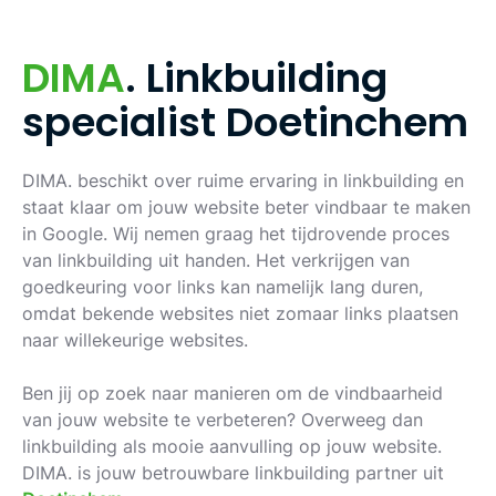
D
I
M
A
.
L
i
n
k
b
u
i
l
d
i
n
g
s
p
e
c
i
a
l
i
s
t
D
o
e
t
i
n
c
h
e
m
DIMA. beschikt over ruime ervaring in linkbuilding en
staat klaar om jouw website beter vindbaar te maken
in Google. Wij nemen graag het tijdrovende proces
van linkbuilding uit handen. Het verkrijgen van
goedkeuring voor links kan namelijk lang duren,
omdat bekende websites niet zomaar links plaatsen
naar willekeurige websites.
Ben jij op zoek naar manieren om de vindbaarheid
van jouw website te verbeteren? Overweeg dan
linkbuilding als mooie aanvulling op jouw website.
DIMA. is jouw betrouwbare linkbuilding partner uit