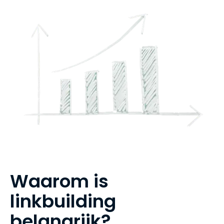
W
a
a
r
o
m
i
s
l
i
n
k
b
u
i
l
d
i
n
g
b
e
l
a
n
g
r
i
j
k
?