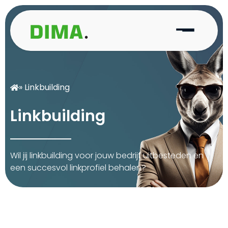
» Linkbuilding
L
i
n
k
b
u
i
l
d
i
n
g
W
i
l
j
i
j
l
i
n
k
b
u
i
l
d
i
n
g
v
o
o
r
j
o
u
w
b
e
d
r
i
j
f
u
i
t
b
e
s
t
e
d
e
n
e
n
e
e
n
s
u
c
c
e
s
v
o
l
l
i
n
k
p
r
o
f
i
e
l
b
e
h
a
l
e
n
?