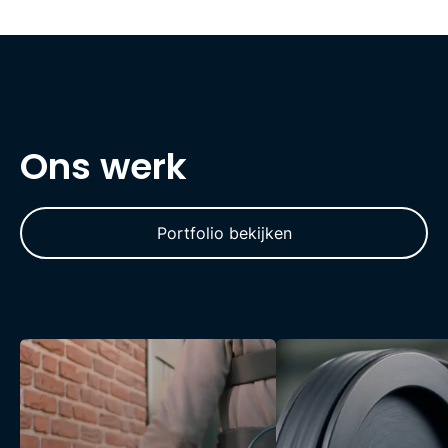
O
n
s
w
e
r
k
Portfolio bekijken