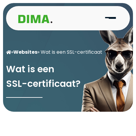
»
Websites
» Wat is een SSL-certificaat
W
a
t
i
s
e
e
n
S
S
L
-
c
e
r
t
i
f
i
c
a
a
t
?