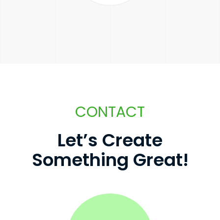
CONTACT
L
e
t
’
s
C
r
e
a
t
e
S
o
m
e
t
h
i
n
g
G
r
e
a
t
!